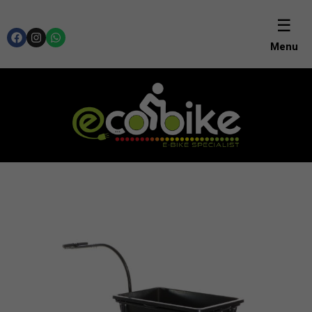
☰
Menu