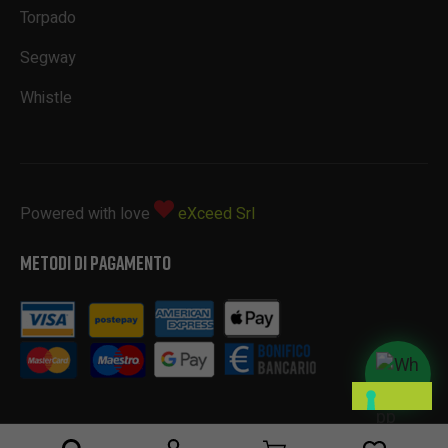
Torpado
Segway
Whistle
Powered with love
eXceed Srl
METODI DI PAGAMENTO
L
E
T
U