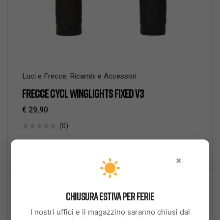
Luci e Frecce
,
Ricambi e Accessori
FRECCE CYCL WINGLIGHTS FIXED V3
€
29,90
(0)
AGGIUNGI AL CARRELLO
×
14% DI SCONTO
NON DISPONIBILE
Chiusura Estiva per Ferie
I nostri uffici e il magazzino saranno chiusi dal