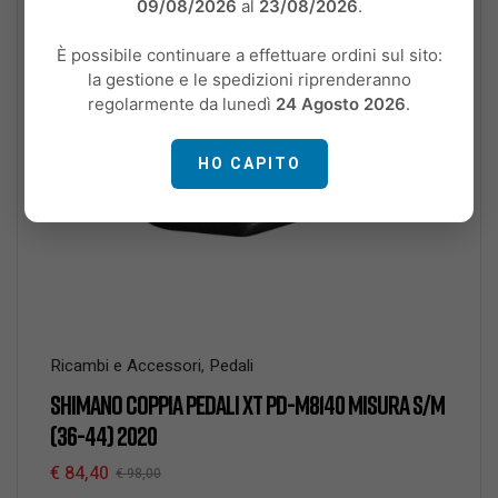
09/08/2026
al
23/08/2026
.
È possibile continuare a effettuare ordini sul sito:
la gestione e le spedizioni riprenderanno
regolarmente da lunedì
24 Agosto 2026
.
HO CAPITO
Ricambi e Accessori
,
Pedali
SHIMANO COPPIA PEDALI XT PD-M8140 MISURA S/M
(36-44) 2020
€
84,40
€
98,00