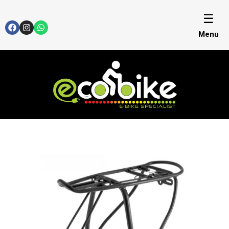
☰
Menu