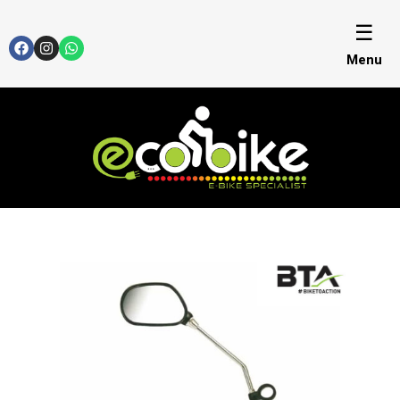
☰
Menu