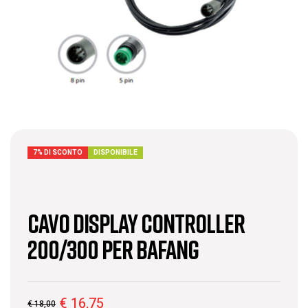
7% DI SCONTO
DISPONIBILE
Cavo Display Controller
200/300 per Bafang
€
16,75
€
18,00