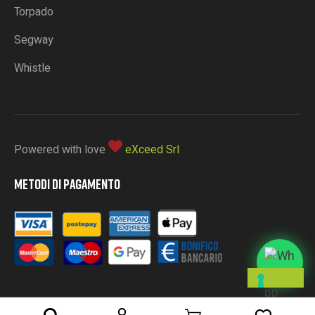
Torpado
Segway
Whistle
Powered with love
eXceed Srl
METODI DI PAGAMENTO
L
E
T
U