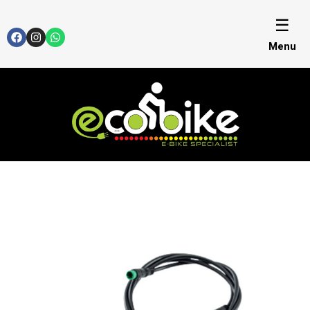
☰
Menu