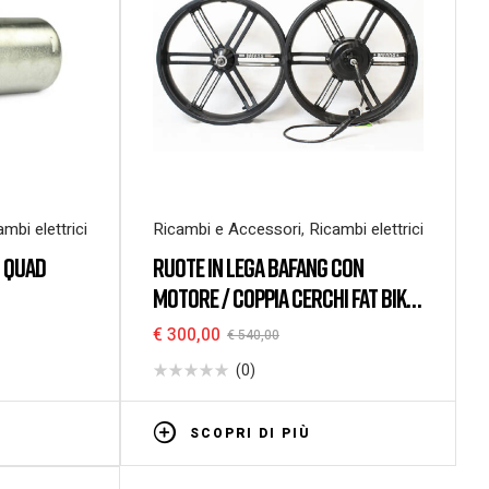
mbi elettrici
Ricambi e Accessori
,
Ricambi elettrici
 QUAD
RUOTE IN LEGA BAFANG CON
MOTORE / COPPIA CERCHI FAT BIKE
20″ – 36V 48V 52V DROPOUT
€
300,00
€
540,00
175MM
(0)
SCOPRI DI PIÙ