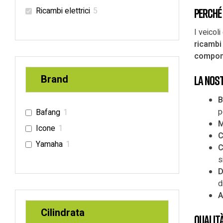
Ricambi elettrici
5
Perché 
I veicol
ricambi 
compone
Brand
La nos
B
p
Bafang
1
M
Icone
1
C
Yamaha
1
C
s
D
d
A
Cilindrata
Qualità