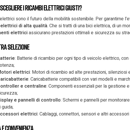
scegliere i ricambi elettrici giusti?
i elettrici sono il futuro della mobilità sostenibile. Per garantirne
elettrici di alta qualità
. Che si tratti di una bici elettrica, di un 
nti elettrici
assicurano prestazioni ottimali e sicurezza su stra
tra selezione
atterie
: Batterie di ricambio per ogni tipo di veicolo elettrico, c
otenza;
otori elettrici
: Motori di ricambio ad alte prestazioni, silenziosi e
aricabatterie
: Caricabatterie compatibili con vari modelli e march
ontroller e centraline
: Componenti essenziali per la gestione e i
icurezza;
isplay e pannelli di controllo
: Schermi e pannelli per monitorare
i guida;
ccessori elettrici
: Cablaggi, connettori, sensori e altri accessor
 e convenienza