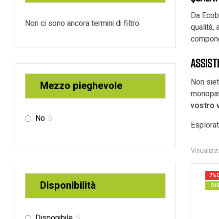
Da Ecobi
Non ci sono ancora termini di filtro
qualità, 
componen
Assist
Non siet
Mezzo pieghevole
monopatt
vostro 
No
5
Esplora
Visualizza
7% 
Disponibilità
DI
Disponibile
5