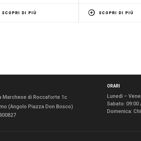
SCOPRI DI PIÙ
SCOPRI DI PIÙ
ORARI
Lunedì – Vener
a Marchese di Roccaforte 1c
Sabato: 09:00 
rmo (Angolo Piazza Don Bosco)
Domenica: Ch
9800827