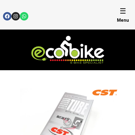
☰
Menu