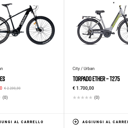
an
City / Urban
RES
TORPADO ETHER – T275
0
€
1.700,00
€
2.200,00
(0)
(0)
IUNGI AL CARRELLO
AGGIUNGI AL CARRE