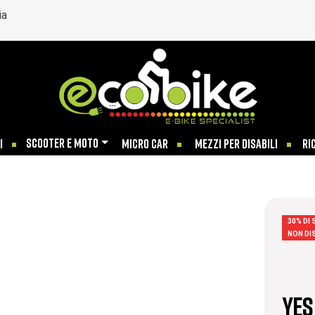
ia
SCOOTER E MOTO
I
MICRO CAR
MEZZI PER DISABILI
RI
30% DI
NON DI
Yes