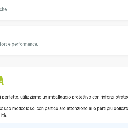
che.
fort e performance.
a
oni perfette, utilizziamo un imballaggio protettivo con rinforzi stra
so meticoloso, con particolare attenzione alle parti più delicate e 
ità.