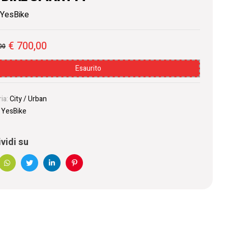
ONLINE
YesBike
€
700,00
00
Esaurito
ia:
City / Urban
:
YesBike
vidi su
book
WhatsApp
Twitter
Linkedin
Pinterest