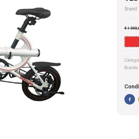
Brand:
€
1.000,
Categor
Brands
Condi
Face