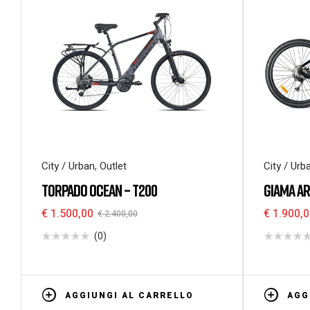
City / Urban
,
Outlet
City / Urb
TORPADO OCEAN – T200
GIAMA A
€
1.500,00
€
1.900,0
€
2.400,00
(0)
AGGIUNGI AL CARRELLO
AGG