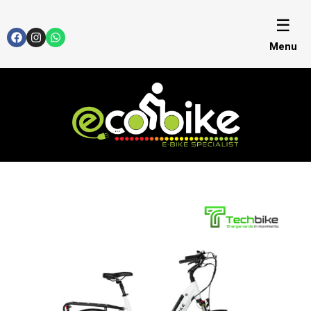
☰
Menu