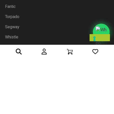
Fantic
Torpado
Segway
L
E
Whistle
T
U
E
P
R
Powered with love
eXceed Srl
E
F
METODI DI PAGAMENTO
E
R
E
N
Z
E
R