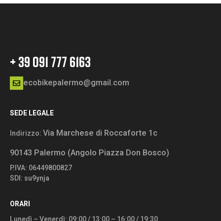
+ 39 091 777 6163
ecobikepalermo@gmail.com
SEDE LEGALE
Via Marchese di Roccaforte 1c
Indirizzo:
90143 Palermo (Angolo Piazza Don Bosco)
P.IVA: 06449800827
SDI: su9ynja
ORARI
Lunedì – Venerdì: 09:00 / 13:00 – 16:00 / 19:30