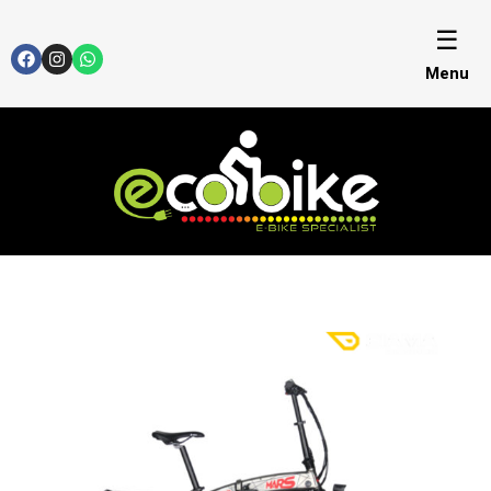
☰
Menu