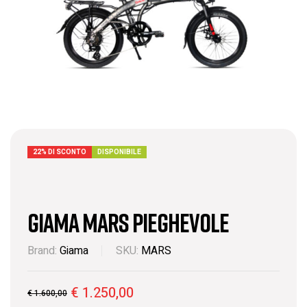
22% DI SCONTO
DISPONIBILE
Giama Mars Pieghevole
Brand:
Giama
SKU:
MARS
€
1.250,00
€
1.600,00