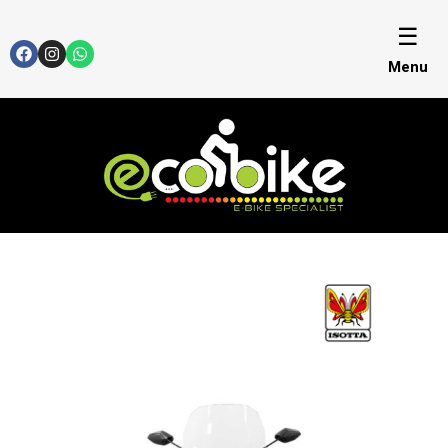
☰
Menu