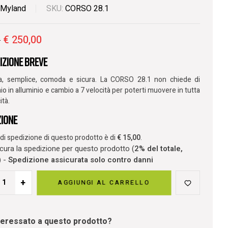
SOLO
Myland
SKU:
CORSO 28.1
ONLINE
€
250,00
0
izione breve
a, semplice, comoda e sicura. La CORSO 28.1 non chiede di
aio in alluminio e cambio a 7 velocità per poterti muovere in tutta
ità.
zione
o di spedizione di questo prodotto è di
€
15,00
.
ura la spedizione per questo prodotto (
2% del totale,
) -
Spedizione assicurata solo contro danni
+
AGGIUNGI AL CARRELLO
nteressato a questo prodotto?