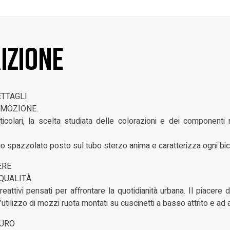
izione
ETTAGLI
N’EMOZIONE.
rticolari, la scelta studiata delle colorazioni e dei component
inio spazzolato posto sul tubo sterzo anima e caratterizza ogni bici
ERE
 QUALITÀ.
eattivi pensati per affrontare la quotidianità urbana. Il piacere 
’utilizzo di mozzi ruota montati su cuscinetti a basso attrito e ad 
TURO