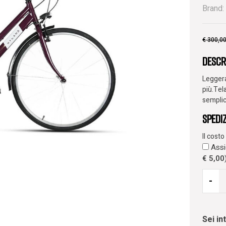
Brand:
€
300,0
Descr
Legger
più.Tel
semplic
Spedi
Il cost
Assic
€
5,00
-
Sei i