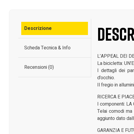
Descr
Descrizione
Scheda Tecnica & Info
L’APPEAL DEI D
La bicicletta: U
Recensioni (0)
I dettagli dei pa
d’occhio.
Il fregio in allum
RICERCA E PIAC
I componenti: LA
Telai comodi ma r
aggiunto dato dall
GARANZIA E FU