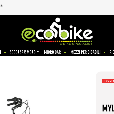
ia
SCOOTER E MOTO
I
MICRO CAR
MEZZI PER DISABILI
RI
17% DI
Myl