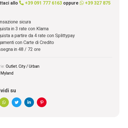
taci allo
+39 091 777 6163
oppure
+39 327 875
nsazione sicura
uista in 3 rate con Klarna
uista a partire da 4 rate con Splittypay
amenti con Carte di Credito
segna in 48 / 72 ore
ie:
Outlet
,
City / Urban
:
Myland
vidi su
book
WhatsApp
Twitter
Linkedin
Pinterest