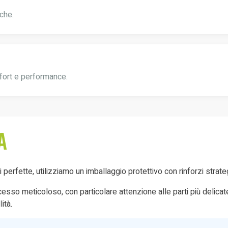
che.
fort e performance.
a
oni perfette, utilizziamo un imballaggio protettivo con rinforzi stra
so meticoloso, con particolare attenzione alle parti più delicate e 
ità.