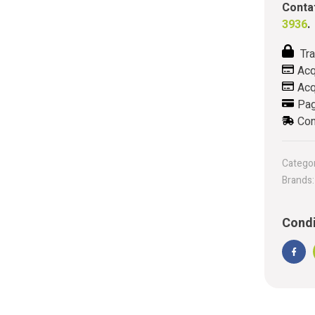
Contat
3936
.
Tra
Acq
Acq
Pag
Con
Categor
Brands
Condi
Face