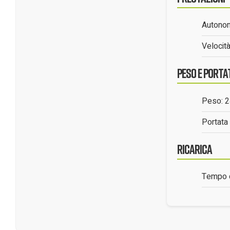
Autono
Velocit
Peso e Porta
Peso: 
Portat
Ricarica
Tempo d