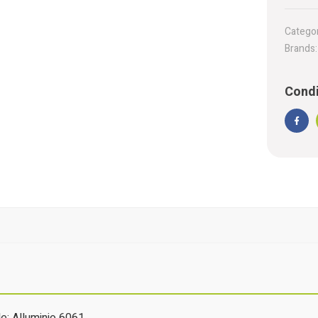
Categor
Brands
Condi
Face