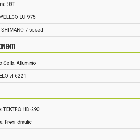
ra: 38T
: WELLGO LU-975
: SHIMANO 7 speed
onenti
 Sella: Alluminio
VELO vl-6221
o: TEKTRO HD-290
a: Freni idraulici