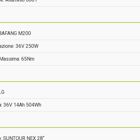
le: Alluminio 6061
 BAFANG M200
azione: 36V 250W
 Massima: 65Nm
LG
à: 36V 14Ah 504Wh
o: SUNTOUR NEX 28“