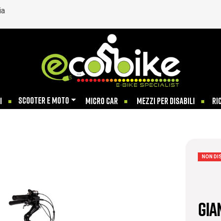
ia
SCOOTER E MOTO
I
MICRO CAR
MEZZI PER DISABILI
RI
NON DI
Gia