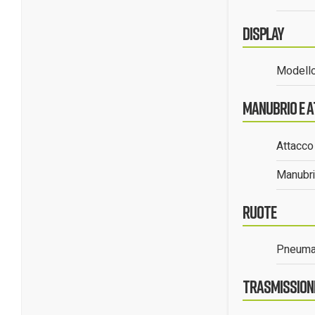
Display
Modell
Manubrio e 
Attacco 
Manubr
Ruote
Pneumat
Trasmission