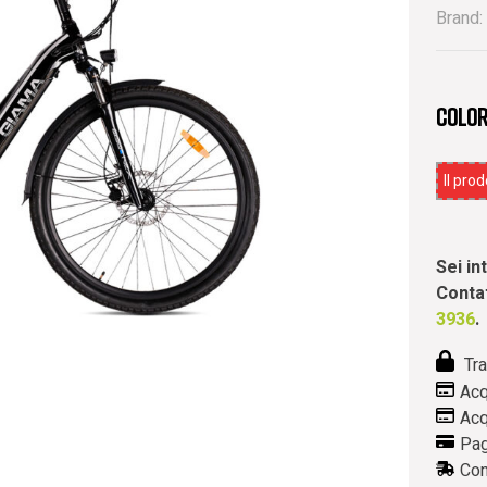
Brand:
Color
Il pro
Sei i
Contat
3936
.
Tra
Acq
Acq
Pag
Con