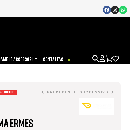
CAMBI E ACCESSORI
CONTATTACI
PRECEDENTE
SUCCESSIVO
SPONIBILE
€
1.900,00
€
2.200,00
ma Ermes
€
1.250,00
€
1.600,00