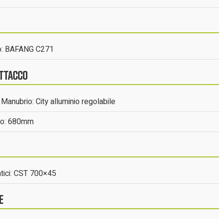
o: BAFANG C271
Attacco
Manubrio: City alluminio regolabile
io: 680mm
ici: CST 700×45
e