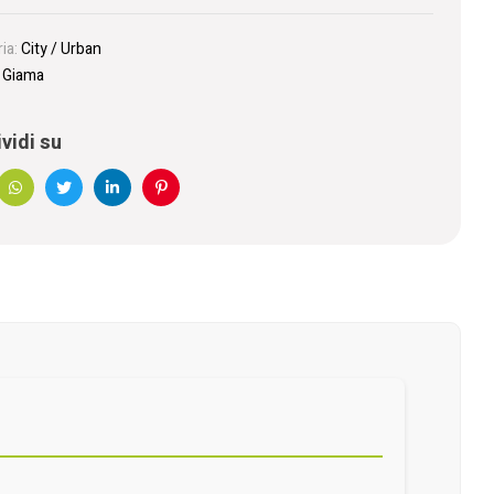
ia:
City / Urban
:
Giama
vidi su
book
WhatsApp
Twitter
Linkedin
Pinterest