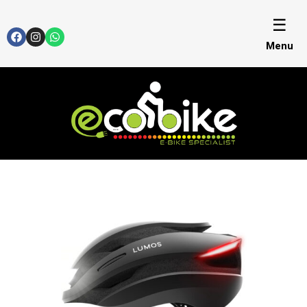
☰
Menu