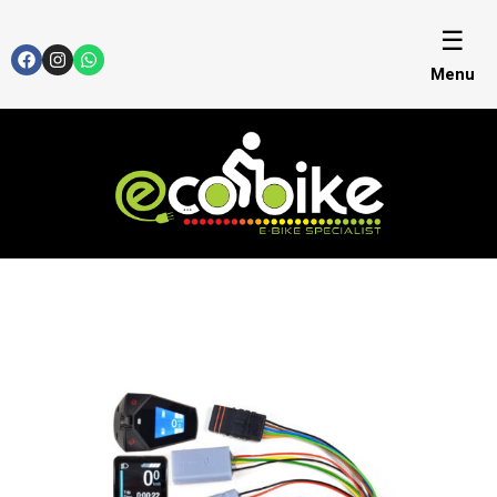
☰
Menu