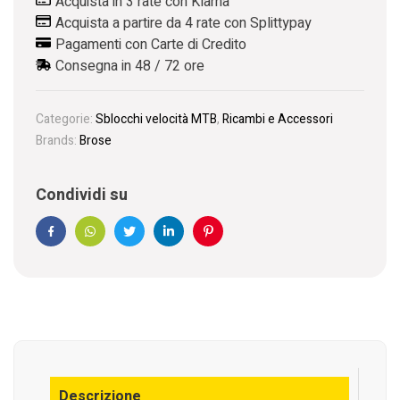
Acquista in 3 rate con Klarna
Acquista a partire da 4 rate con Splittypay
Pagamenti con Carte di Credito
Consegna in 48 / 72 ore
Categorie:
Sblocchi velocità MTB
,
Ricambi e Accessori
Brands:
Brose
Condividi su
Facebook
WhatsApp
Twitter
Linkedin
Pinterest
Descrizione