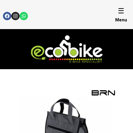
☰
Menu