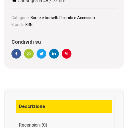
Consegna in 48 / 72 ore
Categorie:
Borse e borselli
,
Ricambi e Accessori
Brands:
BRN
Condividi su
Facebook
WhatsApp
Twitter
Linkedin
Pinterest
Descrizione
Recensioni (0)