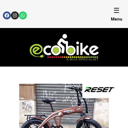
☰
Menu