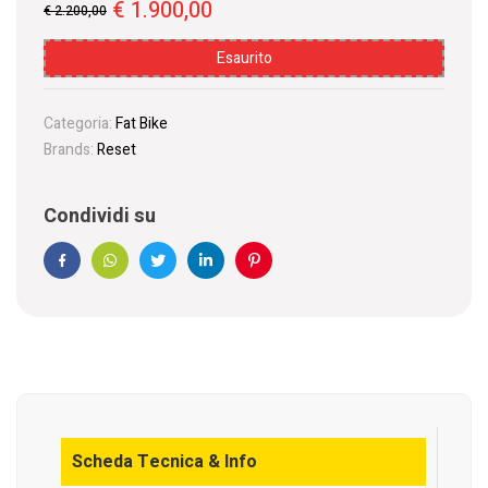
€
1.900,00
€
2.200,00
Esaurito
Categoria:
Fat Bike
Brands:
Reset
Condividi su
Facebook
WhatsApp
Twitter
Linkedin
Pinterest
Scheda Tecnica & Info