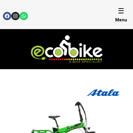
☰
Menu