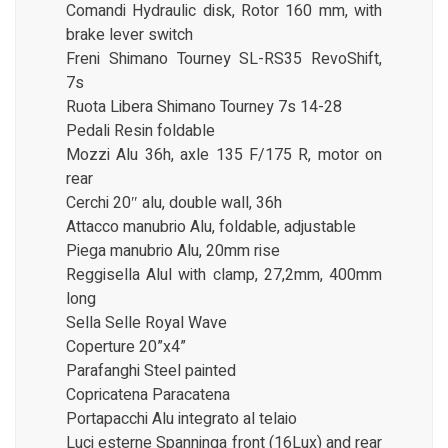
Comandi Hydraulic disk, Rotor 160 mm, with
brake lever switch
Freni Shimano Tourney SL-RS35 RevoShift,
7s
Ruota Libera Shimano Tourney 7s 14-28
Pedali Resin foldable
Mozzi Alu 36h, axle 135 F/175 R, motor on
rear
Cerchi 20″ alu, double wall, 36h
Attacco manubrio Alu, foldable, adjustable
Piega manubrio Alu, 20mm rise
Reggisella Alul with clamp, 27,2mm, 400mm
long
Sella Selle Royal Wave
Coperture 20”x4”
Parafanghi Steel painted
Copricatena Paracatena
Portapacchi Alu integrato al telaio
Luci esterne Spanninga front (16Lux) and rear