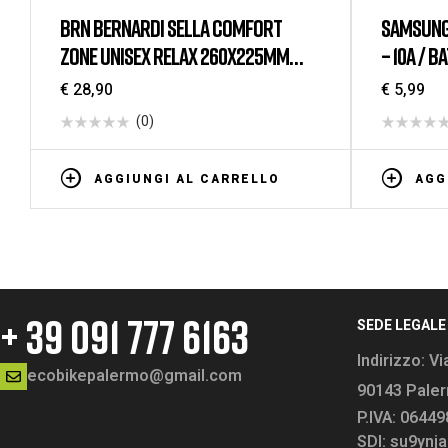
BRN BERNARDI SELLA COMFORT
SAMSUNG 
ZONE UNISEX RELAX 260X225MM
– 10A / B
NERO
€
28,90
€
5,99
(0)
AGGIUNGI AL CARRELLO
AGG
+ 39 091 777 6163
SEDE LEGALE
Indirizzo:
Vi
ecobikepalermo@gmail.com
90143 Pale
P.IVA: 0644
SDI: su9ynja