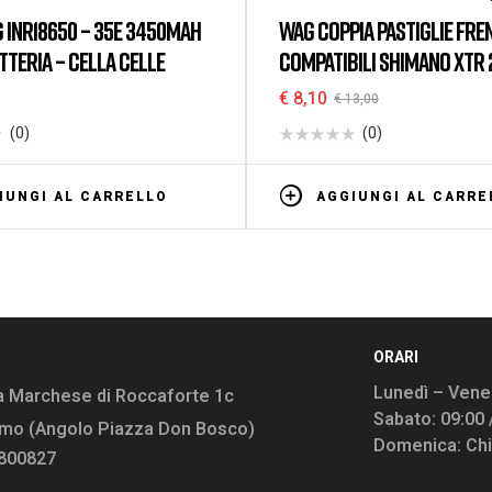
INR18650 – 35E 3450MAH
WAG COPPIA PASTIGLIE FRE
ATTERIA – CELLA CELLE
COMPATIBILI SHIMANO XTR 
2007 / XT 2004-2007 / LX
€
8,10
€
13,00
ORGANICA
(0)
(0)
IUNGI AL CARRELLO
AGGIUNGI AL CARRE
ORARI
Lunedì – Vener
a Marchese di Roccaforte 1c
Sabato: 09:00 
rmo (Angolo Piazza Don Bosco)
Domenica: Ch
9800827