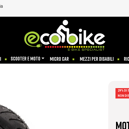
ia
SCOOTER E MOTO
I
MICRO CAR
MEZZI PER DISABILI
RI
29% DI
NON DI
MOT