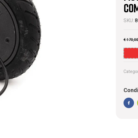
com
SKU:
8
€
170,0
Categor
Condi
Face