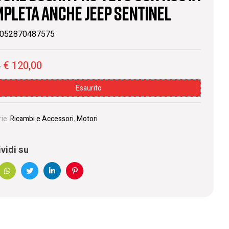
pleta anche Jeep Sentinel
052870487575
€
120,00
0
Esaurito
ie:
Ricambi e Accessori
,
Motori
vidi su
book
WhatsApp
Twitter
Linkedin
Pinterest