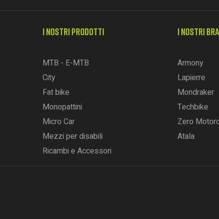
I NOSTRI PRODOTTI
I NOSTRI BR
MTB - E-MTB
Armony
City
Lapierre
Fat bike
Mondraker
Monopattini
Techbike
Micro Car
Zero Motor
Mezzi per disabili
Atala
Ricambi e Accessori