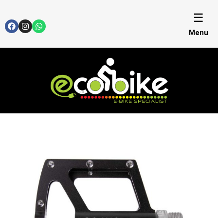
☰
Menu