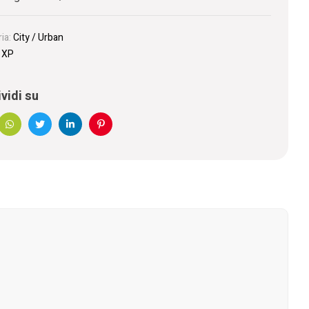
ia:
City / Urban
:
XP
vidi su
book
WhatsApp
Twitter
Linkedin
Pinterest