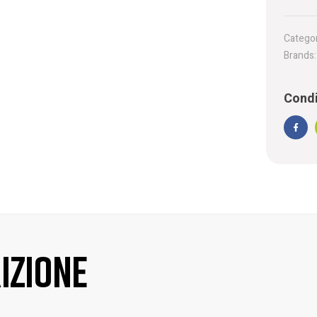
Categor
Brands
Condi
Face
izione