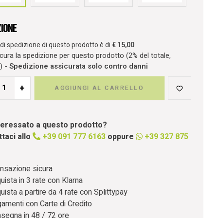
zione
o di spedizione di questo prodotto è di
€
15,00
.
ura la spedizione per questo prodotto (2% del totale,
) -
Spedizione assicurata solo contro danni
+
AGGIUNGI AL CARRELLO
nteressato a questo prodotto?
taci allo
+39 091 777 6163
oppure
+39 327 875
nsazione sicura
uista in 3 rate con Klarna
uista a partire da 4 rate con Splittypay
amenti con Carte di Credito
segna in 48 / 72 ore