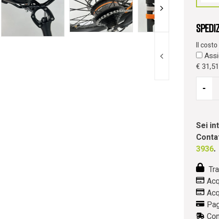
Spedi
Il cost
Assic
€
31,51
-
Sei i
Contat
3936
.
Tra
Acq
Acq
Pag
Con