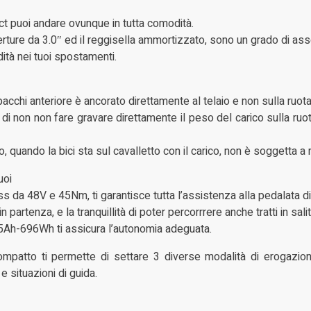
t puoi andare ovunque in tutta comodità.
rture da 3.0″ ed il reggisella ammortizzato, sono un grado di asso
tà nei tuoi spostamenti.
pacchi anteriore è ancorato direttamente al telaio e non sulla ruota 
i non non fare gravare direttamente il peso del carico sulla ru
 quando la bici sta sul cavalletto con il carico, non è soggetta a r
uoi
s da 48V e 45Nm, ti garantisce tutta l’assistenza alla pedalata di
 partenza, e la tranquillità di poter percorrrere anche tratti in salit
,5Ah-696Wh ti assicura l’autonomia adeguata.
ompatto ti permette di settare 3 diverse modalità di erogaz
 situazioni di guida.