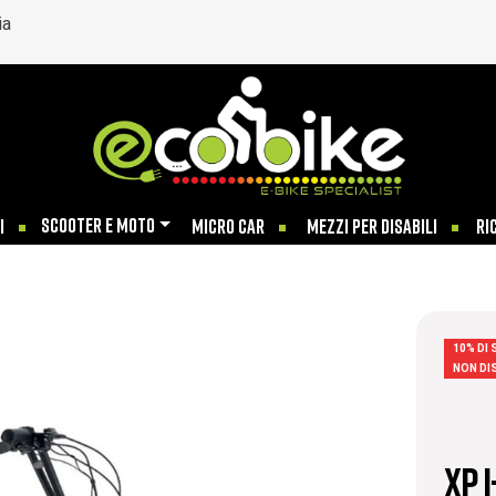
ia
SCOOTER E MOTO
I
MICRO CAR
MEZZI PER DISABILI
RI
10% DI
NON DI
XP 