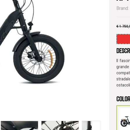
Brand:
€
1.750,
Descr
Il fasc
grande
compat
stradal
ostacol
Color