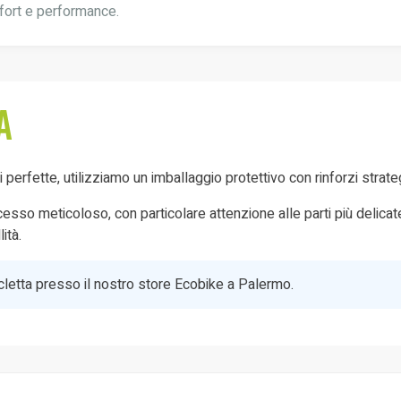
fort e performance.
a
oni perfette, utilizziamo un imballaggio protettivo con rinforzi stra
so meticoloso, con particolare attenzione alle parti più delicate e 
ità.
bicicletta presso il nostro store Ecobike a Palermo.