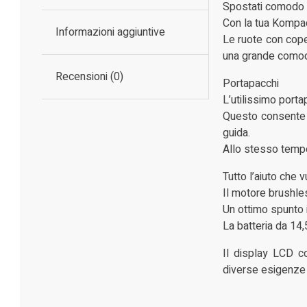
Spostati comodo
Con la tua Kompac
Informazioni aggiuntive
Le ruote con cope
una grande comodi
Recensioni (0)
Portapacchi
L’utilissimo porta
Questo consente d
guida.
Allo stesso tempo,
Tutto l’aiuto che v
Il motore brushles
Un ottimo spunto in
La batteria da 14
Il display LCD c
diverse esigenze e