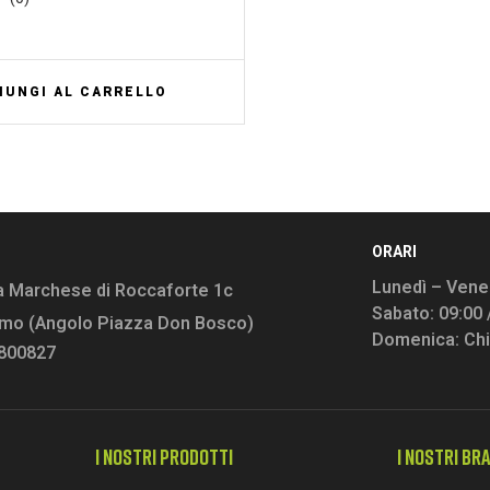
IUNGI AL CARRELLO
ORARI
Lunedì – Vener
a Marchese di Roccaforte 1c
Sabato: 09:00 
rmo (Angolo Piazza Don Bosco)
Domenica: Ch
9800827
I NOSTRI PRODOTTI
I NOSTRI BR