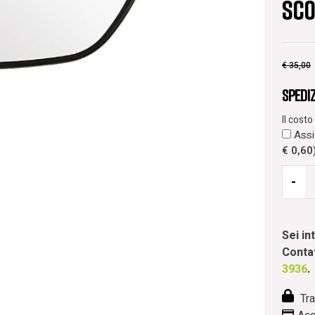
SCO
€
35,00
Spedi
Il cost
Assic
€
0,60
-
Sei i
Contat
3936
.
Tra