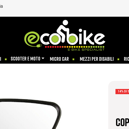
ia
SCOOTER E MOTO
I
MICRO CAR
MEZZI PER DISABILI
RI
14% DI
COP