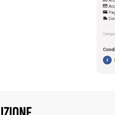
Acq
Acq
Pag
Con
Categor
Condi
Face
izione