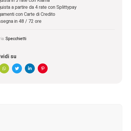
uista in 3 rate con Klarna
uista a partire da 4 rate con Splittypay
amenti con Carte di Credito
segna in 48 / 72 ore
ia:
Specchietti
vidi su
book
WhatsApp
Twitter
Linkedin
Pinterest