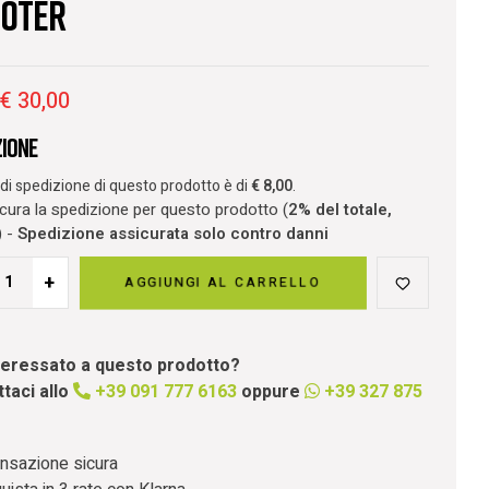
OTER
€
30,00
zione
o di spedizione di questo prodotto è di
€
8,00
.
ura la spedizione per questo prodotto (
2% del totale,
) -
Spedizione assicurata solo contro danni
+
AGGIUNGI AL CARRELLO
nteressato a questo prodotto?
taci allo
+39 091 777 6163
oppure
+39 327 875
nsazione sicura