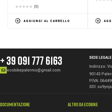
(0)
AGGIUNGI AL CARRELLO
AGG
+ 39 091 777 6163
SEDE LEGALE
Indirizzo:
Vi
ecobikepalermo@gmail.com
90143 Pale
P.IVA: 0644
SDI: su9ynja
DOCUMENTAZIONE
ALTRO DA ECOBIKE