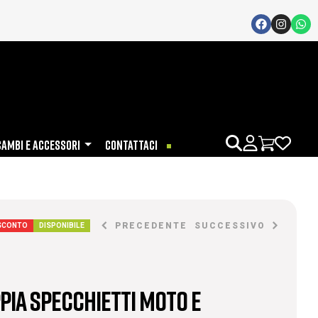
CAMBI E ACCESSORI
CONTATTACI
PRECEDENTE
SUCCESSIVO
 SCONTO
DISPONIBILE
PIA SPECCHIETTI MOTO E
€
€
35,00
12,00
€
€
50,00
20,00