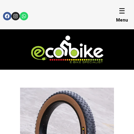
☰
Menu