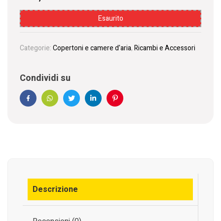
Esaurito
Categorie:
Copertoni e camere d'aria
,
Ricambi e Accessori
Condividi su
Facebook
WhatsApp
Twitter
Linkedin
Pinterest
Descrizione