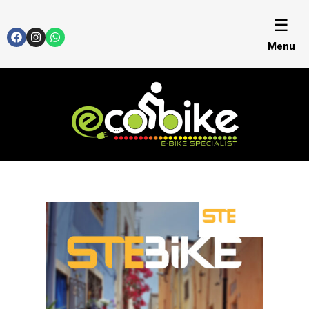
☰
Menu