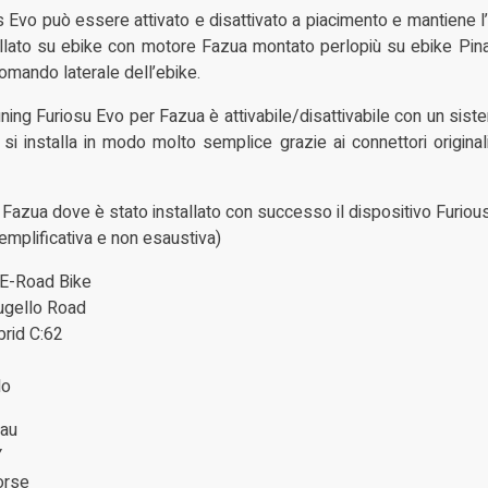
Evo può essere attivato e disattivato a piacimento e mantiene 
lato su ebike con motore Fazua montato perlopiù su ebike Pinare
comando laterale dell’ebike.
tuning Furiosu Evo per Fazua è attivabile/disattivabile con un sist
 si installa in modo molto semplice grazie ai connettori original
Fazua dove è stato installato con successo il dispositivo Furiou
emplificativa e non esaustiva)
 E-Road Bike
gello Road
rid C:62
do
iau
Y
orse