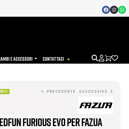
CAMBI E ACCESSORI
CONTATTACI
PRECEDENTE
SUCCESSIVO
IBILE
edFun Furious Evo per Fazua
€
€
203,00
38,91
-
€
42,69