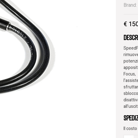
Brand:
€
150
Descr
SpeedF
rimuov
poten
apposit
Focus,
l’assis
sfrutta
sblocc
disatti
all’uscit
Spedi
Il cost