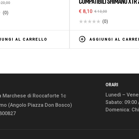
COMPATIBILI SHIMANO XTR 
20,00
2007 / XT 2004-2007 / LX
€
8,10
€
13,00
(0)
ORGANICA
(0)
IUNGI AL CARRELLO
AGGIUNGI AL CARRE
ORARI
Lunedì – Vener
a Marchese di Roccaforte 1c
Sabato: 09:00 
rmo (Angolo Piazza Don Bosco)
Domenica: Ch
9800827