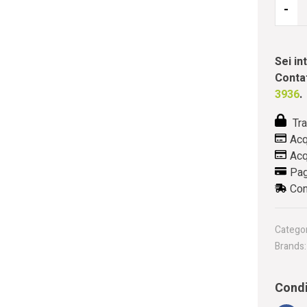
-
Sei i
Contat
3936
.
Tra
Acq
Acq
Pag
Con
Categor
Brands
Condi