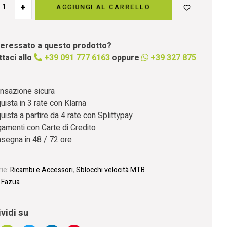
+
AGGIUNGI AL CARRELLO
nteressato a questo prodotto?
taci allo
+39 091 777 6163
oppure
+39 327 875
nsazione sicura
uista in 3 rate con Klarna
uista a partire da 4 rate con Splittypay
amenti con Carte di Credito
segna in 48 / 72 ore
ie:
Ricambi e Accessori
,
Sblocchi velocità MTB
:
Fazua
vidi su