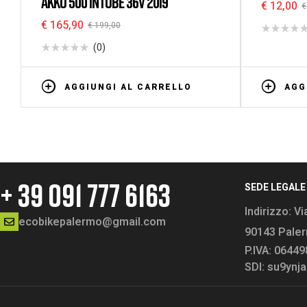
AKKU 500 INTUBE 36V 2019
€
12,00
€
€
165,90
€
199,00
(0)
AGGIUNGI AL CARRELLO
AGG
+ 39 091 777 6163
SEDE LEGALE
Indirizzo:
Vi
ecobikepalermo@gmail.com
90143 Pale
P.IVA: 0644
SDI: su9ynja