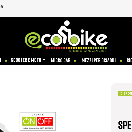
ia
SCOOTER E MOTO
I
MICRO CAR
MEZZI PER DISABILI
RI
DISPON
Spe