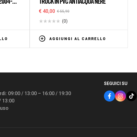
2004-
TRUCK IN PVC ANTIACQUA NERE
 MESCOLA
€
40,00
€
55,90
(0)
LLO
AGGIUNGI AL CARRELLO
SEGUICI SU
dì: 09:00 / 13:00 – 16:00 / 19:30
/ 13:00
iuso