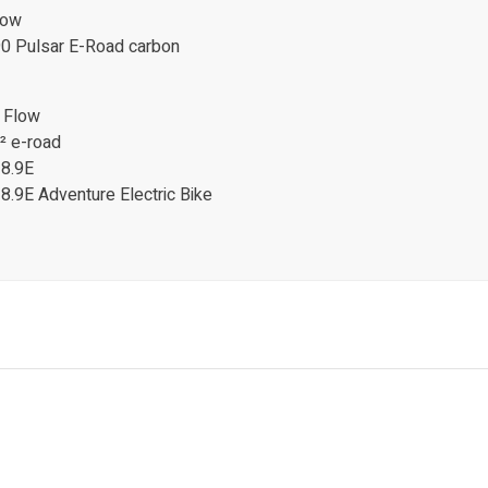
low
90 Pulsar E-Road carbon
 Flow
² e-road
8.9E
.9E Adventure Electric Bike