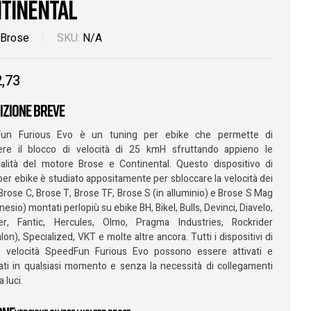
tinental
Brose
SKU:
N/A
,73
izione breve
un Furious Evo è un tuning per ebike che permette di
ere il blocco di velocità di 25 kmH sfruttando appieno le
alità del motore Brose e Continental. Questo dispositivo di
per ebike è studiato appositamente per sbloccare la velocità dei
Brose C, Brose T, Brose TF, Brose S (in alluminio) e Brose S Mag
esio) montati perlopiù su ebike BH, Bikel, Bulls, Devinci, Diavelo,
er, Fantic, Hercules, Olmo, Pragma Industries, Rockrider
lon), Specialized, VKT e molte altre ancora. Tutti i dispositivi di
o velocità SpeedFun Furious Evo possono essere attivati e
vati in qualsiasi momento e senza la necessità di collegamenti
a luci.