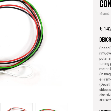
Con
Brand:
€
142
Descr
SpeedF
rimuov
potenzi
tuning 
motori 
(in magn
e-Fram
(Decath
sblocc
disatti
all’uscit