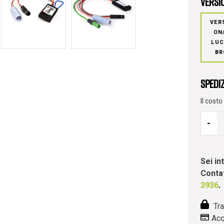
Versi
VER
ON
LUC
BR
Spedi
Il cost
-
Sei i
Contat
3936
.
Tra
Acq