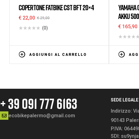
camere d'aria
COPERTONE FATBIKE CST BFT 20×4
YAMAHA C
AKKU 500
€
22,00
€
29,00
€
165,90
(0)
AGGIUNGI AL CARRELLO
AGG
+ 39 091 777 6163
SEDE LEGALE
Indirizzo:
Vi
ecobikepalermo@gmail.com
90143 Pale
P.IVA: 0644
SDI: su9ynja