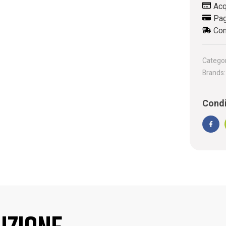
Acq
Pag
Con
Categor
Brands
Condi
Face