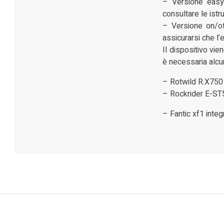
– Versione easy+
consultare le istru
– Versione on/off
assicurarsi che l’e
Il dispositivo vie
è necessaria alcun
– Rotwild R.X750
– Rockrider E-S
– Fantic xf1 inte