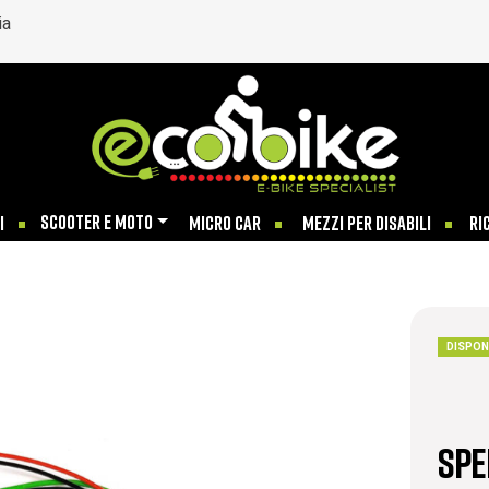
ia
SCOOTER E MOTO
I
MICRO CAR
MEZZI PER DISABILI
RI
DISPON
Spe