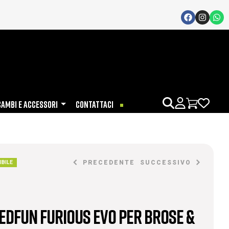
CAMBI E ACCESSORI
CONTATTACI
PRECEDENTE
SUCCESSIVO
IBILE
edFun Furious Evo per Brose &
€
€
150,00
208,00
€
170,00