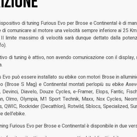
izione
ispositivo di tuning Furious Evo per Brose e Continental è di mani
e di comunicare al motore una velocità sempre inferiore ai 25 K
. Il limite massimo di velocità sarà dunque dettato dalla pote
fo).
tivo di tuning è attivo, non avendo comunicazione con il display, 
a.
Evo può essere installato su ebike con motori Brose in allumini
o (Brose S Mag) e Continental montati perlopiù su ebike Axev
Devinci, Diavelo, Douze Cycles, e-Framer, Elops, Fantic, Fisch
, Olmo, Olympia, M1 Sport Technik, Maxx, Nox Cycles, Neomu
, QWIC, Rockrider (Decathlon), Rotwild, Sblocs, Specialized, Sunn
e dell’ebike.
tuning Furious Evo per Brose e Continental è disponibile in due vers