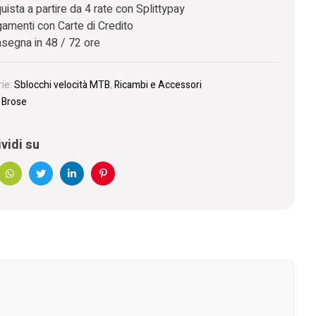
uista a partire da 4 rate con Splittypay
amenti con Carte di Credito
segna in 48 / 72 ore
ie:
Sblocchi velocità MTB
,
Ricambi e Accessori
:
Brose
vidi su
book
WhatsApp
Twitter
Linkedin
Pinterest