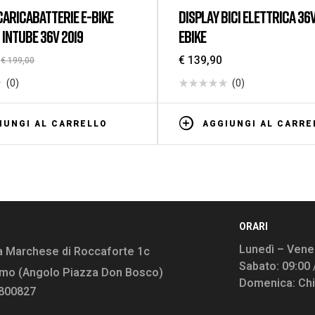
ARICABATTERIE E-BIKE
DISPLAY BICI ELETTRICA 36
 INTUBE 36V 2019
EBIKE
€
139,90
€
199,00
(0)
(0)
IUNGI AL CARRELLO
AGGIUNGI AL CARRE
ORARI
Lunedì – Vener
a Marchese di Roccaforte 1c
Sabato: 09:00 
rmo (Angolo Piazza Don Bosco)
Domenica: Ch
9800827