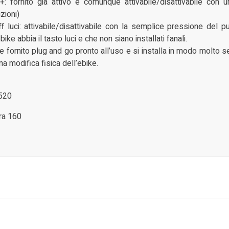
: fornito già attivo è comunque attivabile/disattivabile con 
zioni)
 luci: attivabile/disattivabile con la semplice pressione del p
bike abbia il tasto luci e che non siano installati fanali.
ne fornito plug and go pronto all’uso e si installa in modo molto s
a modifica fisica dell’ebike.
T520
gra 160