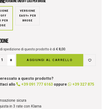
one
Versione on/off luci per Brose
SIONE
VERSIONE
/OFF
EASY+ PER
I PER
BROSE
OSE
zione
o di spedizione di questo prodotto è di
€
8,00
.
+
AGGIUNGI AL CARRELLO
nteressato a questo prodotto?
taci allo
+39 091 777 6163
oppure
+39 327 875
nsazione sicura
uista in 3 rate con Klarna