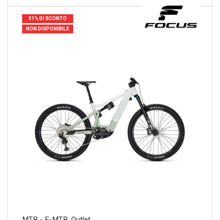
31% DI SCONTO
NON DISPONIBILE
MTB - E-MTB
,
Outlet