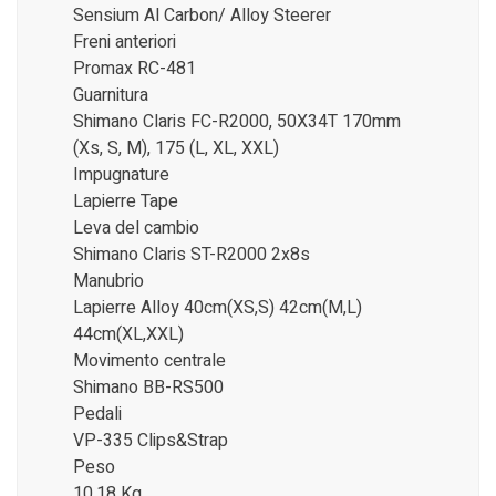
Sensium Al Carbon/ Alloy Steerer
Freni anteriori
Promax RC-481
Guarnitura
Shimano Claris FC-R2000, 50X34T 170mm
(Xs, S, M), 175 (L, XL, XXL)
Impugnature
Lapierre Tape
Leva del cambio
Shimano Claris ST-R2000 2x8s
Manubrio
Lapierre Alloy 40cm(XS,S) 42cm(M,L)
44cm(XL,XXL)
Movimento centrale
Shimano BB-RS500
Pedali
VP-335 Clips&Strap
Peso
10,18 Kg