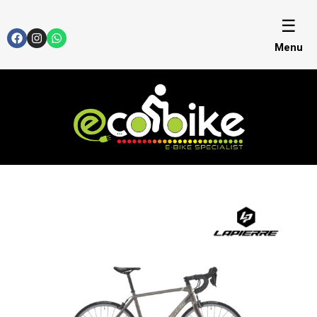
☰
Menu