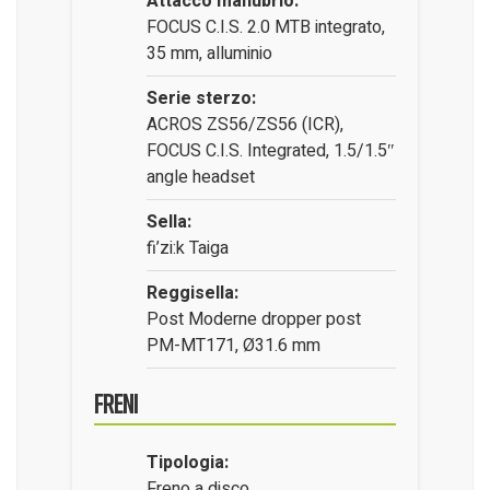
Attacco manubrio:
FOCUS C.I.S. 2.0 MTB integrato,
35 mm, alluminio
Serie sterzo:
ACROS ZS56/ZS56 (ICR),
FOCUS C.I.S. Integrated, 1.5/1.5″
angle headset
Sella:
fi’zi:k Taiga
Reggisella:
Post Moderne dropper post
PM-MT171, Ø31.6 mm
Freni
Tipologia:
Freno a disco