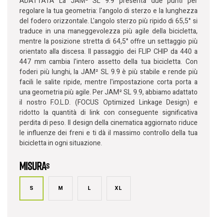
ADATTATA La JAM² SL 9.9 presenta due punti per
regolare la tua geometria: l'angolo di sterzo e la lunghezza
del fodero orizzontale. L'angolo sterzo più ripido di 65,5° si
traduce in una maneggevolezza più agile della bicicletta,
mentre la posizione stretta di 64,5° offre un settaggio più
orientato alla discesa. Il passaggio dei FLIP CHIP da 440 a
447 mm cambia l'intero assetto della tua bicicletta. Con
foderi più lunghi, la JAM² SL 9.9 è più stabile e rende più
facili le salite ripide, mentre l'impostazione corta porta a
una geometria più agile. Per JAM² SL 9.9, abbiamo adattato
il nostro F.O.L.D. (FOCUS Optimized Linkage Design) e
ridotto la quantità di link con conseguente significativa
perdita di peso. Il design della cinematica aggiornato riduce
le influenze dei freni e ti dà il massimo controllo della tua
bicicletta in ogni situazione.
Misura
s
S
M
L
XL