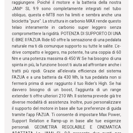
raggiungere. Poiché il motore e la batteria della nostra
JAM² SL 9.9 sono completamente integrati nel tubo
obliquo, questa e-MTB non ha limiti e sembra anche una
bicicletta "pure". La struttura in carbonio MAX rende questo
telaio interamente in carbonio super leggero senza
compromettere la rigidità. POTENZA DI SUPPORTO DI UNA
E-BIKE Il FAZUA Ride 60 offre la sensazione di una pedalata
naturale ma ti dà comunque supporto su tutte le salite. L'e-
drive compatto e leggero, ma potente, ha una coppia di 60
Nm e una potenza massima di 450 W. Se hai bisogno di una
spinta in più, la funzione boost ti aiuta ad affrontare anche i
tratti più ripidi. Grazie all'elevata efficienza del sistema
FAZUA e a una batteria da 430 Wh, la tua pedalata non si
fermerà prima di aver raggiunto il tuo Rider's High. Se hai
davvero bisogno di un boost, l'aggiunta di un range
extender ti offre ulteriori 210 Wh. Il sistema prevede già tre
diverse modalità di assistenza. Inoltre, puoi personalizzare
il supporto del motore in base alle tue preferenze di guida
tramite l'app FAZUA. Ti consente di impostare Max Power,
Support Relation e Ramp-up in base alle tue esigenze
personali. GEOMETRIA REGOLABILE E CINEMATICA