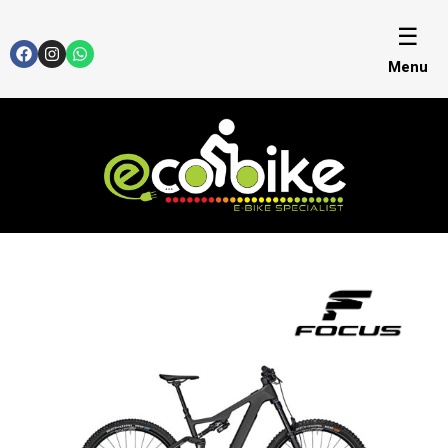
☰
Menu