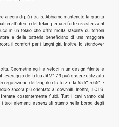
e ancora di più i trails. Abbiamo mantenuto la gradita
tica all’interno del telaio per una forte resistenza al
ce in un telaio che offre molta stabilità su terreni
otore e della batteria beneficiano di una maggiore
ora il comfort per i lunghi giri. Inoltre, lo standover
olta. Geometrie agili e veloci in un design filante e
P sul leveraggio della tua JAM² 7.9 può essere utilizzato
la regolazione dell’angolo di sterzo da 65,5° a 65° e
lo ancora più orientato al downhill. Inoltre, il C.I.S.
frenate costantemente fluidi. Tutti i cavi vanno dal
ti i tuoi elementi essenziali stanno nella borsa degli