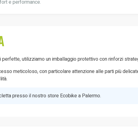
fort e performance.
a
oni perfette, utilizziamo un imballaggio protettivo con rinforzi stra
so meticoloso, con particolare attenzione alle parti più delicate e 
ità.
bicicletta presso il nostro store Ecobike a Palermo.