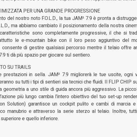
TIMIZZATA PER UNA GRANDE PROGRESSIONE
to del nostro noto F.O.L.D., la tua JAM² 7.9 è pronta a distrugger
O.L.D., ma abbiamo cambiato il posizionamento della nostra cinema
aratteristiche sono completamente progressive, il che si tradu
rattutto le e-mountain bike con il loro peso aggiuntivo del m
consente di gestire qualsiasi percorso mentre il telaio offre anc
7.9 ti dà più spazio per giocare sul sentiero.
TO SU TRAILS
 prestazioni in sella. JAM² 7.9 migliorerà le tue uscite, ogni v
ranno su tutti i tipi di sentieri sia tecnici che fluidi. Il FLIP CHI
ua geometria a uno stile di guida ancora più aggressivo. La picco
azione più lungo cambia l’intero obiettivo del tuo set-up rendendo
ion Solution) garantisce un cockpit pulito e cambi di marcia e 
cco manubrio e attraverso la serie sterzo al telaio. Inoltre, tut
o superiore e quello inferiore.