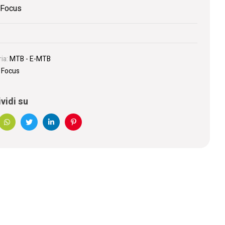
Focus
ia:
MTB - E-MTB
:
Focus
vidi su
book
WhatsApp
Twitter
Linkedin
Pinterest