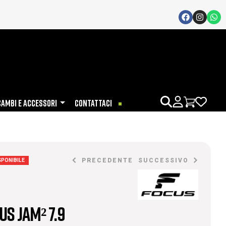
CAMBI E ACCESSORI
CONTATTACI
PRECEDENTE
SUCCESSIVO
SPONIBILE
€
6.749,00
€
7.499,00
us JAM² 7.9
€
2.000,00
€
2.500,00