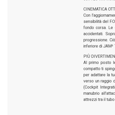
CINEMATICA OT
Con l’aggiornamen
sensibilità del F.
fondo corsa. Le c
accidentati. Sop
progressione. Ciò 
inferiore di JAM² 
PIÙ DIVERTIMEN
Al primo posto le
compatto ti spinge
per adattare la t
verso un raggio d’
(Cockpit Integrat
manubrio all’atta
attrezzi tra il tub