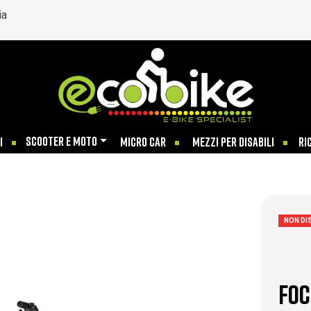
ia
SCOOTER E MOTO
I
MICRO CAR
MEZZI PER DISABILI
RI
NON DI
Foc