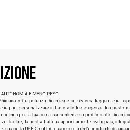
izione
À, AUTONOMIA E MENO PESO
Shimano offre potenza dinamica e un sistema leggero che suppor
he puoi personalizzare in base alle tue esigenze. In questo mo
 continuo per la tua corsa sui sentieri a un profilo molto dinami
nze. Inoltre, la nostra batteria appositamente sviluppata, integr
e, una porta USB C sul tubo superiore ti dà l’opportunità di caricare 