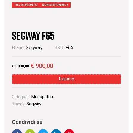
10% DI SCONTO
NON DISPONIBILE
Segway F65
Brand:
Segway
SKU:
F65
€
900,00
€
1.000,00
Esaurito
Categoria:
Monopattini
Brands:
Segway
Condividi su