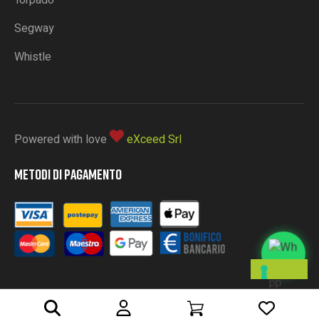
Torpado
Segway
Whistle
Powered with love
eXceed Srl
METODI DI PAGAMENTO
L
E
T
U
E