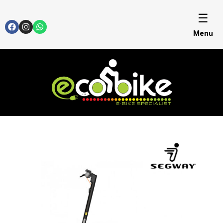
☰
Menu