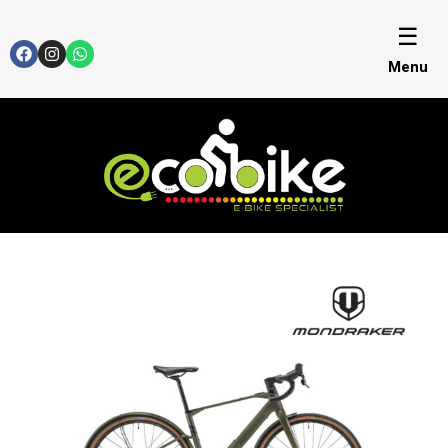
☰
Menu