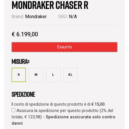
Mondraker CHASER R
Brand:
Mondraker
SKU:
N/A
€
6.199,00
Esaurito
Misura
s
S
M
L
XL
Spedizione
Il costo di spedizione di questo prodotto è di
€
15,00
.
Assicura la spedizione per questo prodotto (2% del
totale,
€
123,98
) -
Spedizione assicurata solo contro
danni