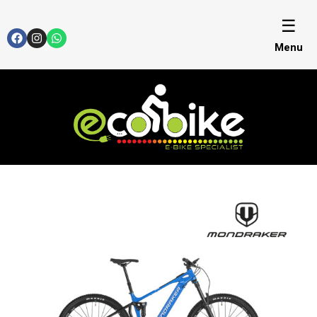
☰
Menu