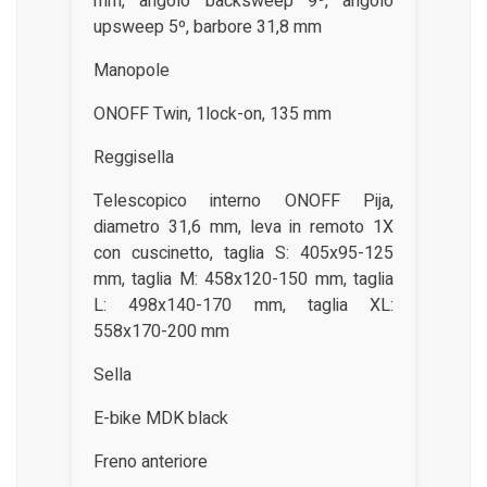
mm, angolo backsweep 9º, angolo
upsweep 5º, barbore 31,8 mm
Manopole
ONOFF Twin, 1lock-on, 135 mm
Reggisella
Telescopico interno ONOFF Pija,
diametro 31,6 mm, leva in remoto 1X
con cuscinetto, taglia S: 405x95-125
mm, taglia M: 458x120-150 mm, taglia
L: 498x140-170 mm, taglia XL:
558x170-200 mm
Sella
E-bike MDK black
Freno anteriore