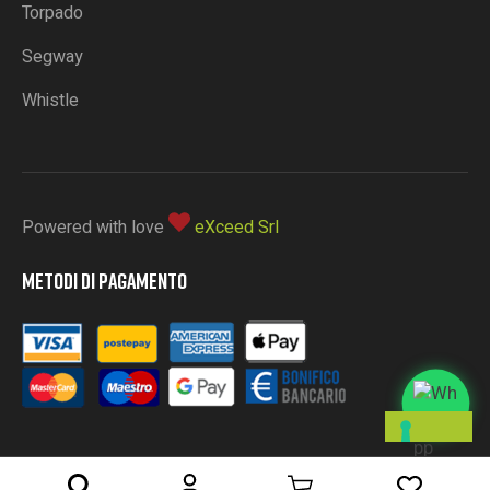
Torpado
Segway
Whistle
Powered with love
eXceed Srl
METODI DI PAGAMENTO
L
E
T
U
E