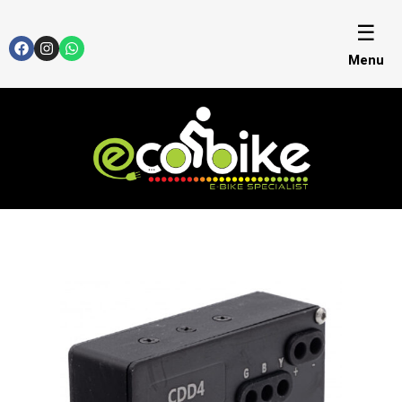
☰
Menu