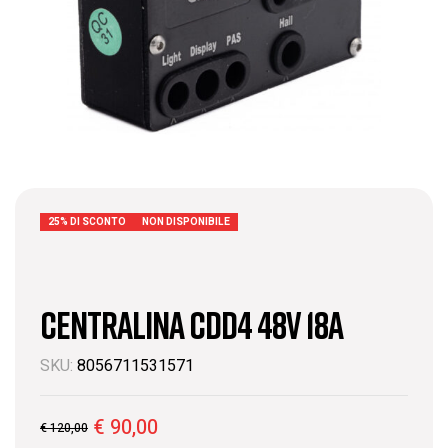
25% DI SCONTO
NON DISPONIBILE
CENTRALINA CDD4 48V 18A
SKU:
8056711531571
€
90,00
€
120,00