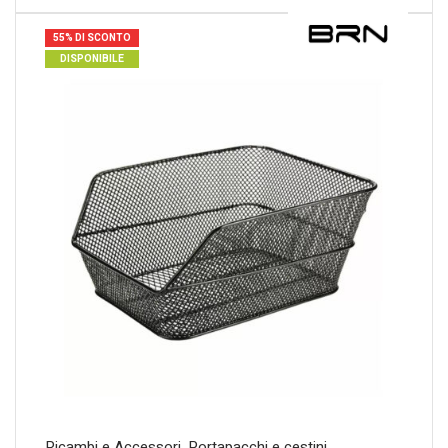
55% DI SCONTO
DISPONIBILE
Ricambi e Accessori
,
Portapacchi e cestini