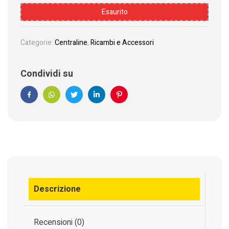
Esaurito
Categorie:
Centraline
,
Ricambi e Accessori
Condividi su
Facebook
WhatsApp
Twitter
Linkedin
Pinterest
Descrizione
Recensioni (0)