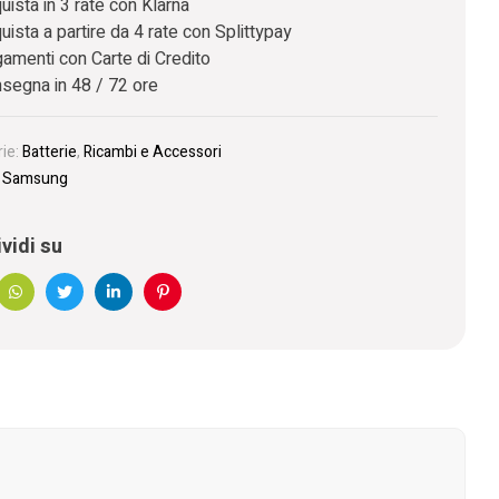
uista in 3 rate con Klarna
uista a partire da 4 rate con Splittypay
amenti con Carte di Credito
segna in 48 / 72 ore
ie:
Batterie
,
Ricambi e Accessori
:
Samsung
vidi su
book
WhatsApp
Twitter
Linkedin
Pinterest