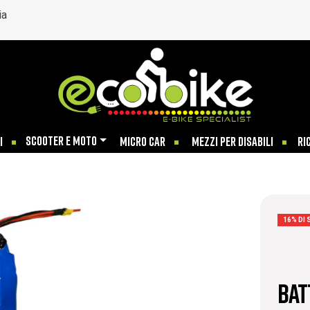
ia
SCOOTER E MOTO
I
MICRO CAR
MEZZI PER DISABILI
RI
16% DI
BAT