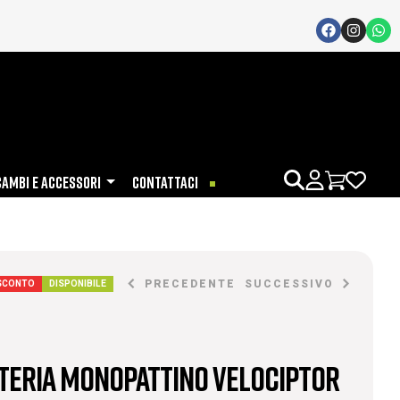
CAMBI E ACCESSORI
CONTATTACI
PRECEDENTE
SUCCESSIVO
 SCONTO
DISPONIBILE
TERIA MONOPATTINO VELOCIPTOR
€
280,00
€
340,00
€
110,00
€
160,00