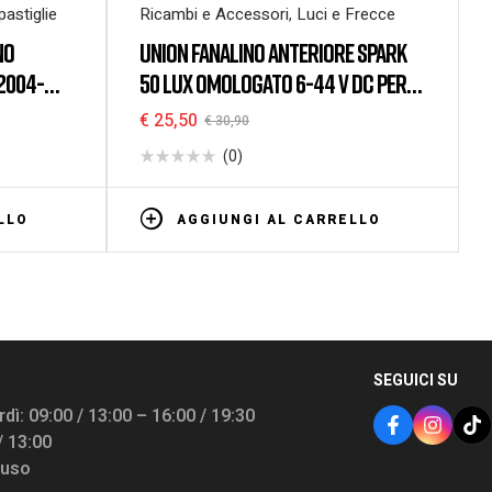
pastiglie
Ricambi e Accessori
,
Luci e Frecce
NO
UNION FANALINO ANTERIORE SPARK
2004-
50 LUX OMOLOGATO 6-44 V DC PER
 MESCOLA
EBIKE
€
25,50
€
30,90
(0)
LLO
AGGIUNGI AL CARRELLO
SEGUICI SU
dì: 09:00 / 13:00 – 16:00 / 19:30
/ 13:00
iuso