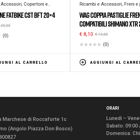
 Accessori
,
Copertoni e
Ricambi e Accessori
,
Freni e 
aria
E FATBIKE CST BFT 20×4
WAG COPPIA PASTIGLIE FRE
COMPATIBILI SHIMANO XTR 
29,00
2007 / XT 2004-2007 / LX
€
8,10
€
13,00
(0)
ORGANICA
(0)
IUNGI AL CARRELLO
AGGIUNGI AL CARRE
ORARI
Lunedì – Vener
a Marchese di Roccaforte 1c
Sabato: 09:00 
rmo (Angolo Piazza Don Bosco)
Domenica: Ch
9800827