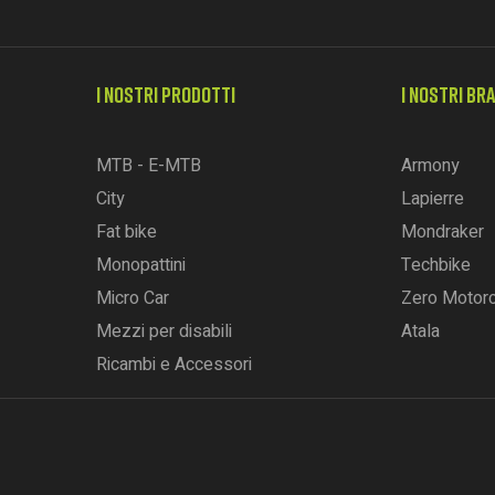
I NOSTRI PRODOTTI
I NOSTRI BR
MTB - E-MTB
Armony
City
Lapierre
Fat bike
Mondraker
Monopattini
Techbike
Micro Car
Zero Motor
Mezzi per disabili
Atala
Ricambi e Accessori