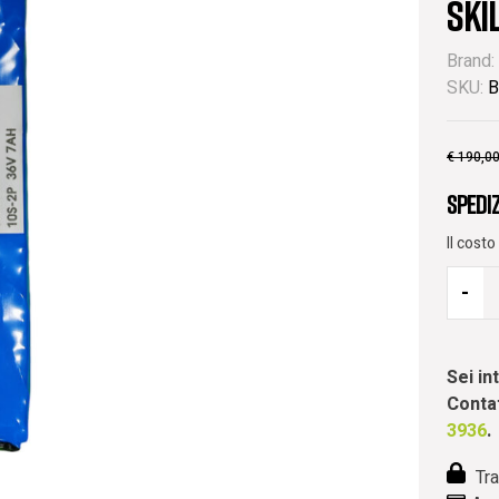
SKI
Brand:
SKU:
B
€
190,0
Spedi
Il cost
-
Sei i
Contat
3936
.
Tra