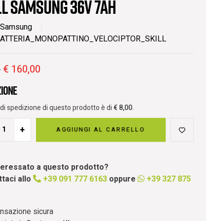
LL SAMSUNG 36V 7AH
Samsung
ATTERIA_MONOPATTINO_VELOCIPTOR_SKILL
€
160,00
0
zione
o di spedizione di questo prodotto è di
€
8,00
.
+
AGGIUNGI AL CARRELLO
nteressato a questo prodotto?
taci allo
+39 091 777 6163
oppure
+39 327 875
nsazione sicura