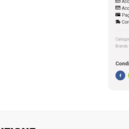
Acq
Acq
Pag
Con
Categor
Brands
Condi
Face