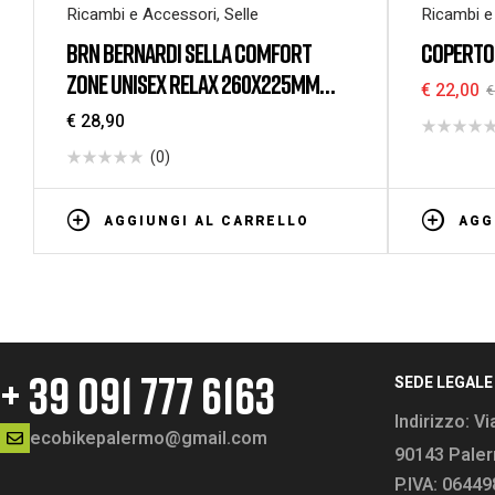
Ricambi e Accessori
,
Selle
Ricambi e
camere d'
BRN BERNARDI SELLA COMFORT
COPERTON
ZONE UNISEX RELAX 260X225MM
€
22,00
€
NERO
€
28,90
(0)
AGGIUNGI AL CARRELLO
AGG
+ 39 091 777 6163
SEDE LEGALE
Indirizzo:
Vi
ecobikepalermo@gmail.com
90143 Pale
P.IVA: 0644