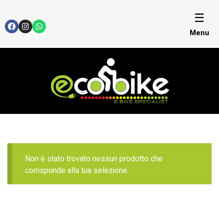
☰
Menu
Non è stato trovato nessun prodotto che
corrisponde alla tua selezione.